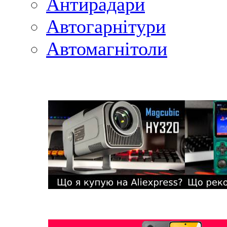
Антирадари
Автогарнітури
Автомагнітоли