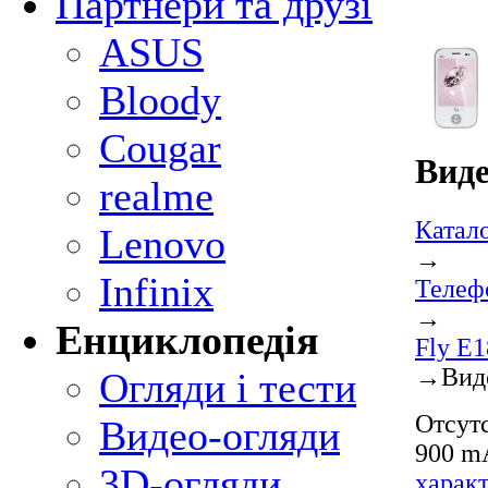
Партнери та друзі
ASUS
Bloody
Cougar
Виде
realme
Катал
Lenovo
→
Infinix
Телеф
→
Енциклопедія
Fly E1
→
Вид
Огляди і тести
Отсутс
Видео-огляди
900 mA
3D-огляди
харак