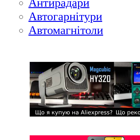
Антирадари
Автогарнітури
Автомагнітоли