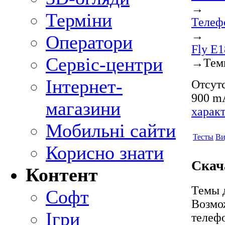
→
Терміни
Телеф
→
Оператори
Fly E1
Сервіс-центри
→
Тем
Інтернет-
Отсутс
900 mA
магазини
харак
Мобильні сайти
Тесты
Ви
Корисно знати
Скач
Контент
Темы д
Софт
Возмо
Ігри
телеф