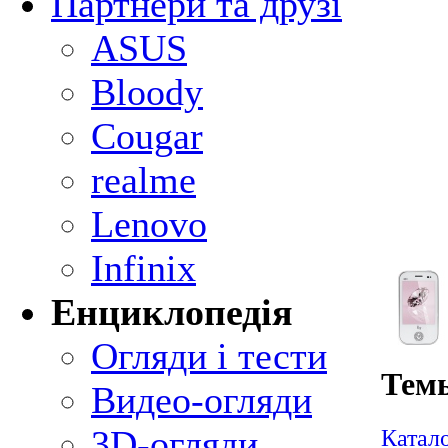
Партнери та друзі
ASUS
Bloody
Cougar
realme
Lenovo
Infinix
Енциклопедія
Огляди і тести
Темы
Видео-огляди
3D-огляди
Катал